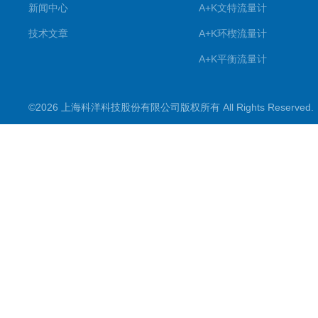
新闻中心
A+K文特流量计
技术文章
A+K环楔流量计
A+K平衡流量计
高压型电磁流量计
©2026 上海科洋科技股份有限公司版权所有 All Rights Reserve
电磁水表
A+K均速板流量计
A+K调整型孔板流量计
A+K标准节流装置
G+C工业过程控制
计量检测与服务
流量计量箱
物联网技术
除垢器